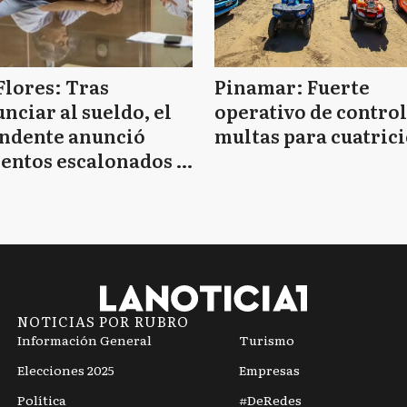
Flores: Tras
Pinamar: Fuerte
nciar al sueldo, el
operativo de control
endente anunció
multas para cuatrici
entos escalonados y
 de bono sin fecha
NOTICIAS POR RUBRO
Información General
Turismo
Elecciones 2025
Empresas
Política
#DeRedes