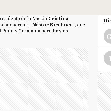
Presidenta de la Nación
Cristina
Di
ta
bonaerense "
Néstor Kirchner"
, que
al Pinto y Germania pero
hoy es
G
Ads