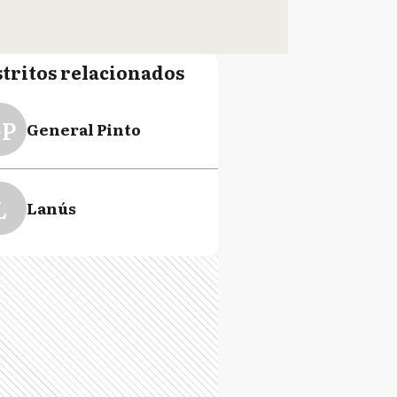
stritos relacionados
P
General Pinto
L
Lanús