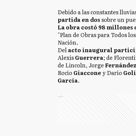
Debido a las constantes lluvias
partida en dos
sobre un pue
La obra costó 98 millones 
"Plan de Obras para Todos los
Nación.
Del
acto inaugural partic
Alexis
Guerrera
; de Floren
de Lincoln, Jorge
Fernánde
Rocío
Giaccone
y Darío
Golí
García
.
Ads