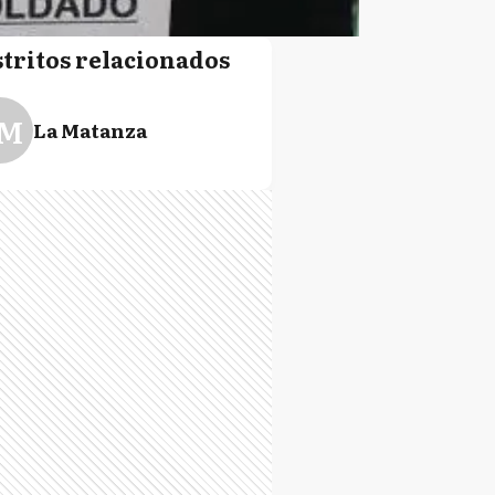
stritos relacionados
M
La Matanza