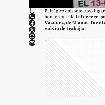
El trágico episodio tuvo lugar
bonaerense de
Laferrere,
pa
Vázquez, de 21 años, fue a
volvía de trabajar.
Ads