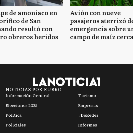
ape de amoníaco en
Avión con nueve
orífico de San
pasajeros aterrizó d
ando resultó con
emergencia sobre u
ro obreros heridos
campo de maíz cerca
Mar del Plata
NOTICIAS POR RUBRO
Información General
Turismo
Elecciones 2025
Empresas
Política
#DeRedes
Policiales
Informes