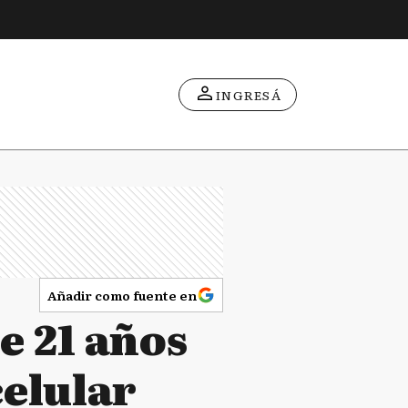
INGRESÁ
Añadir como fuente en
e 21 años
celular