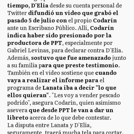
tiempo, D'Elía
desde su cuenta personal de
Twitter
difundió un video que grabó el
pasado 5 de julio
con
el propio
Codarín
ante un Escribano Público. Allí,
Codarín
indica haber sido presionado por la
productora de PPT
, especialmente por
Gabriel Levinas, para declarar contra D'Elía.
Además,
sostuvo que fue amenazado
junto
a su familia p
ara que preste testimonio
.
También en el video sostiene que
cuando
vaya a realizar el informe para
el
programa de
Lanata iba a decir "lo que
ellos quieran"
. "Les voy a vender pescado
podrido", asegura Codarín, quien asimismo
asevera
que desde PPT le van a dar un
libreto
acerca de lo que debe contestar.
La disputa entre Lanata y D'Elía,
seguramente, traerá mucha tela para cortar.