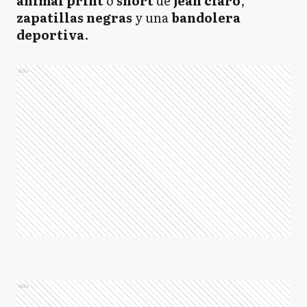
animal print
o
short
de
jean claro
,
zapatillas negras
y una
bandolera
deportiva
.
Ads
Ads