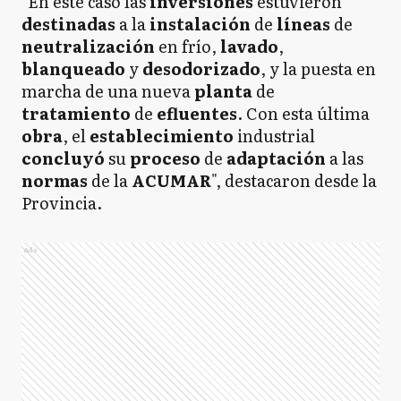
"En este caso las
inversiones
estuvieron
destinadas
a la
instalación
de
líneas
de
neutralización
en frío,
lavado
,
blanqueado
y
desodorizado
, y la puesta en
marcha de una nueva
planta
de
tratamiento
de
efluentes
. Con esta última
obra
, el
establecimiento
industrial
concluyó
su
proceso
de
adaptación
a las
normas
de la
ACUMAR
", destacaron desde la
Provincia.
Ads