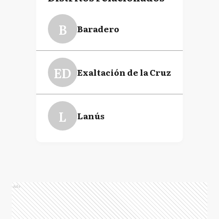
B
Baradero
ED
Exaltación de la Cruz
L
Lanús
Ads