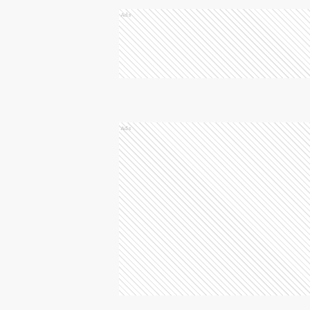
Ads
Ads