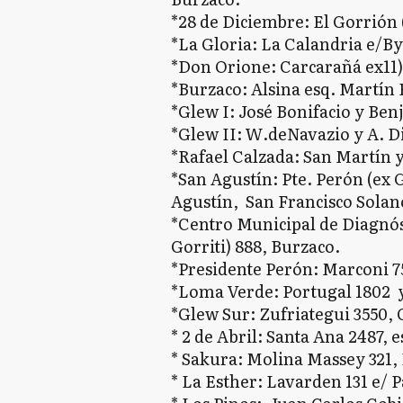
*28 de Diciembre: El Gorrión 
*La Gloria: La Calandria e/By
*Don Orione: Carcarañá ex11)
*Burzaco: Alsina esq. Martín 
*Glew I: José Bonifacio y Be
*Glew II: W.deNavazio y A. Di
*Rafael Calzada: San Martín y
*San Agustín: Pte. Perón (ex 
Agustín, San Francisco Solan
*Centro Municipal de Diagnós
Gorriti) 888, Burzaco.
*Presidente Perón: Marconi 7
*Loma Verde: Portugal 1802 y
*Glew Sur: Zufriategui 3550, 
* 2 de Abril: Santa Ana 2487, 
* Sakura: Molina Massey 321
* La Esther: Lavarden 131 e/ P