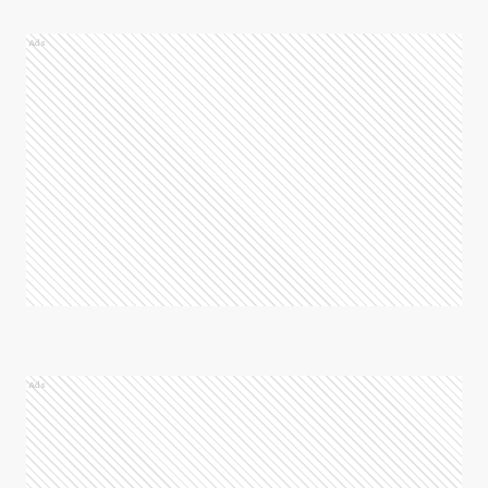
Ads
Ads