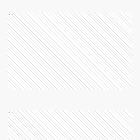
Ads
Ads