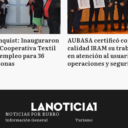
nquist: Inauguraron
AUBASA certificó c
Cooperativa Textil
calidad IRAM su tra
empleo para 36
en atención al usuar
sonas
operaciones y segur
vial
NOTICIAS POR RUBRO
Información General
Turismo