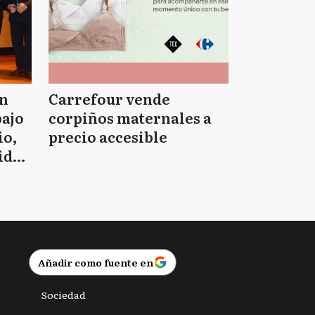
on
Carrefour vende
bajo
corpiños maternales a
io,
precio accesible
idad
Añadir como fuente en
Sociedad