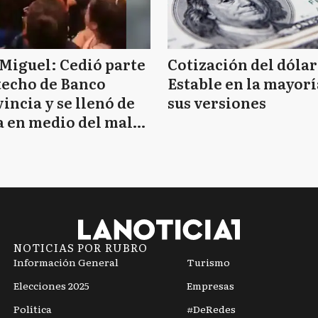
Miguel: Cedió parte
Cotización del dólar
techo de Banco
Estable en la mayorí
incia y se llenó de
sus versiones
 en medio del mal
mpo
NOTICIAS POR RUBRO
Información General
Turismo
Elecciones 2025
Empresas
Política
#DeRedes