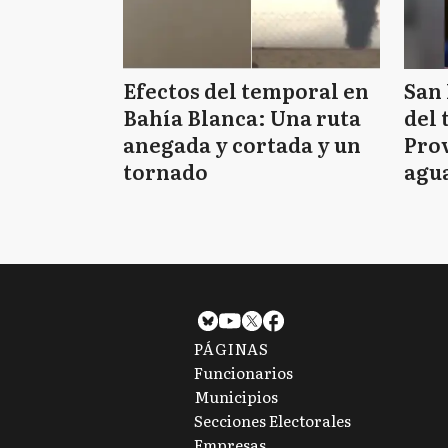
Efectos del temporal en
San 
Bahía Blanca: Una ruta
del 
anegada y cortada y un
Prov
tornado
agua
tie
PÁGINAS
Funcionarios
Municipios
Secciones Electorales
Empresas