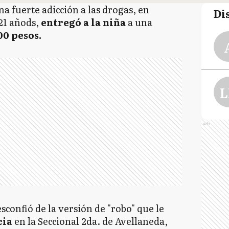
a fuerte adicción a las drogas, en
Di
21 añods,
entregó a la niña
a una
00 pesos.
L
Ads
esconfió de la versión de "robo" que le
cia
en la Seccional 2da. de Avellaneda,