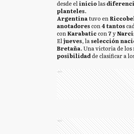
desde el
inicio
las
diferenc
planteles
.
Argentina
tuvo en
Riccobe
anotadores
con
4 tantos
cad
con
Karabatic
con
7
y
Narci
El
jueves
, la
selección naci
Bretaña
. Una victoria de los
posibilidad
de clasificar a lo
Ads
Ads