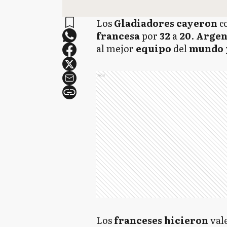
Los
Gladiadores
cayeron
c
francesa
por
32
a
20
.
Argen
al mejor
equipo
del
mundo
Ads
Los
franceses hicieron
val