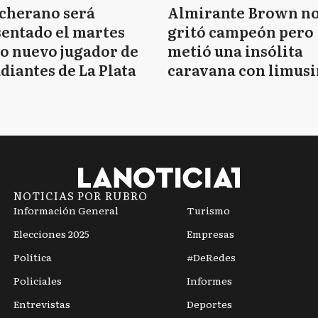
cherano será
Almirante Brown n
entado el martes
gritó campeón pero
o nuevo jugador de
metió una insólita
diantes de La Plata
caravana con limusi
y travestis
NOTICIAS POR RUBRO
Información General
Turismo
Elecciones 2025
Empresas
Política
#DeRedes
Policiales
Informes
Entrevistas
Deportes