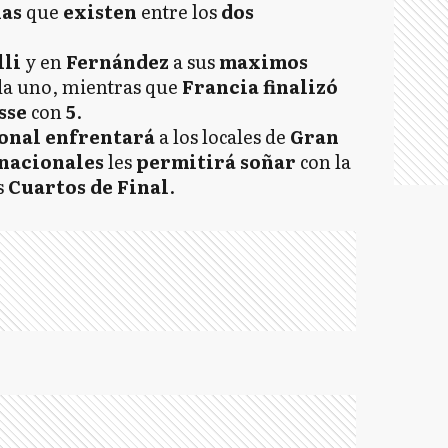
ias
que
existen
entre los
dos
lli
y en
Fernández
a sus
maximos
a uno, mientras que
Francia finalizó
sse
con
5
.
onal enfrentará
a los locales de
Gran
nacionales
les
permitirá soñar
con la
s
Cuartos de Final
.