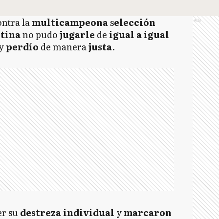
ontra la
multicampeona
s
elección
Ads
tina
no pudo
jugarle
de
igual a igual
y
perdío
de manera
justa
.
er su
destreza individual
y
marcaron