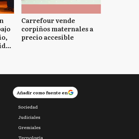
on
Carrefour vende
bajo
corpiños maternales a
io,
precio accesible
idad
Añadir como fuente en
Sociedad
Judiciales
Gremiales
Tecnología