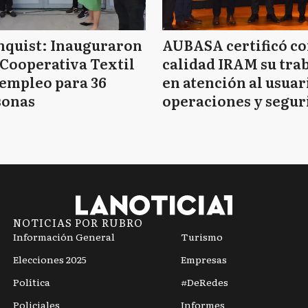
nquist: Inauguraron
AUBASA certificó c
Cooperativa Textil
calidad IRAM su tra
empleo para 36
en atención al usuar
sonas
operaciones y segur
vial
NOTICIAS POR RUBRO
Información General
Turismo
Elecciones 2025
Empresas
Política
#DeRedes
Policiales
Informes