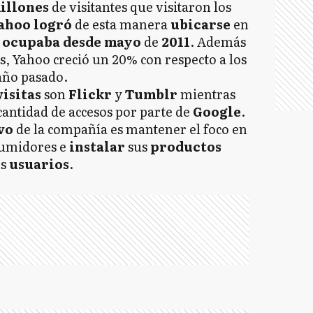
millones
de visitantes que visitaron los
ahoo
logró
de esta manera
ubicarse
en
ocupaba
desde
mayo
de
2011
. Además
s, Yahoo creció un 20% con respecto a los
año pasado.
visitas
son
Flickr
y
Tumblr
mientras
cantidad de accesos por parte de
Google
.
vo
de la compañía es mantener el foco en
nsumidores e
instalar
sus
productos
os
usuarios
.