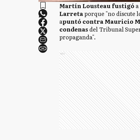
Martín Lousteau fustigó
a 
Larreta
porque "no discute l
a
puntó contra Mauricio Ma
condenas
del Tribunal Super
propaganda".
Ads