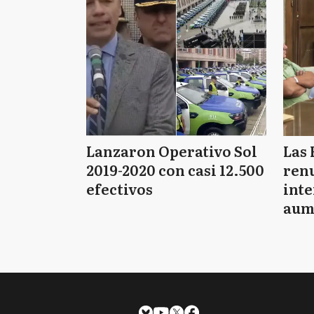
Lanzaron Operativo Sol
Las 
2019-2020 con casi 12.500
renu
efectivos
int
aum
pago