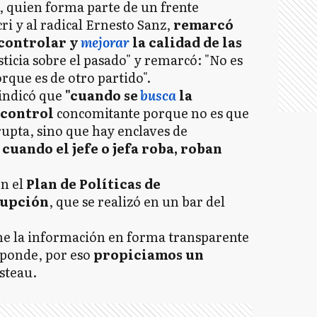
, quien forma parte de un frente
ri y al radical Ernesto Sanz,
remarcó
 controlar y
mejorar
la calidad de las
sticia sobre el pasado" y remarcó: "No es
orque es de otro partido".
 indicó que
"cuando se
busca
la
 control
concomitante porque no es que
rupta, sino que hay enclaves de
cuando el jefe o jefa roba, roban
n el
Plan de Políticas de
rupción
, que se realizó en un bar del
ene la información en forma transparente
sponde, por eso
propiciamos un
usteau.