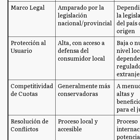
Marco Legal
Amparado por la
Dependi
legislación
la legisl
nacional/provincial
del país 
origen
Protección al
Alta, con acceso a
Baja o n
Usuario
defensa del
nivel loc
consumidor local
depende
regulad
extranje
Competitividad
Generalmente más
A menu
de Cuotas
conservadoras
altas y
benefici
para el 
Resolución de
Proceso local y
Proceso
Conflictos
accesible
internac
potenci