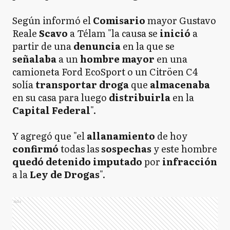
Según informó el
Comisario
mayor Gustavo
Reale
Scavo
a Télam "la causa se
inició
a
partir de una
denuncia
en la que se
señalaba
a un
hombre
mayor
en una
camioneta Ford EcoSport o un Citröen C4
solía
transportar
droga
que
almacenaba
en su casa para luego
distribuirla
en la
Capital
Federal
".
Y agregó que "el
allanamiento
de hoy
confirmó
todas las
sospechas
y este hombre
quedó detenido imputado
por
infracción
a la
Ley de Drogas
".
Ads