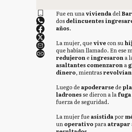
Fue en una
vivienda
del
Bar
dos
delincuentes ingresar
años
.
La mujer, que
vive
con su
hi
que habían llamado. En ese 
redujeron
e
ingresaron
a l
asaltantes
comenzaron
a
g
dinero
, mientras
revolvían
Luego de
apoderarse
de
pl
ladrones
se dieron a la
fuga
fuerza de seguridad.
La mujer fue
asistida
por
mé
un
operativo
para
atrapar
resultados
.