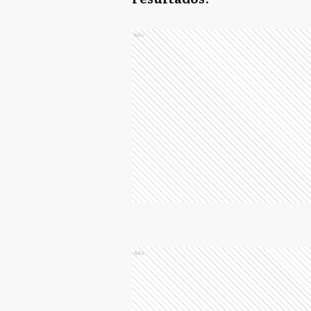
Ads
Ads