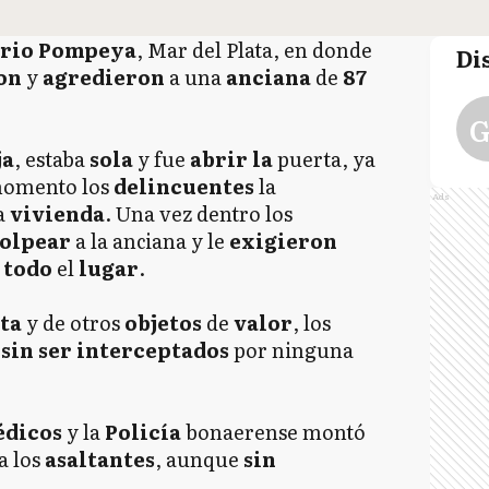
rio Pompeya
, Mar del Plata, en donde
Di
on
y
agredieron
a una
anciana
de
87
G
ja
, estaba
sola
y fue
abrir la
puerta, ya
momento los
delincuentes
la
Ads
a
vivienda
. Una vez dentro los
olpear
a la anciana y le
exigieron
 todo
el
lugar
.
ata
y de otros
objetos
de
valor
, los
 sin ser interceptados
por ninguna
dicos
y la
Policía
bonaerense montó
a los
asaltantes
, aunque
sin