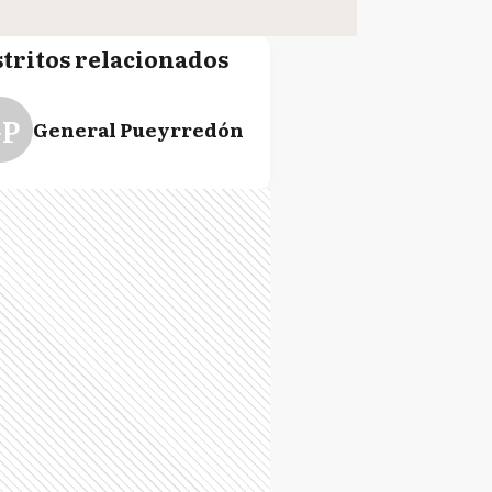
stritos relacionados
P
General Pueyrredón