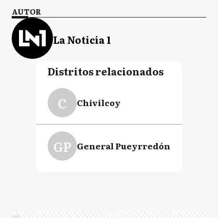
AUTOR
La Noticia 1
Distritos relacionados
C
Chivilcoy
GP
General Pueyrredón
Ads