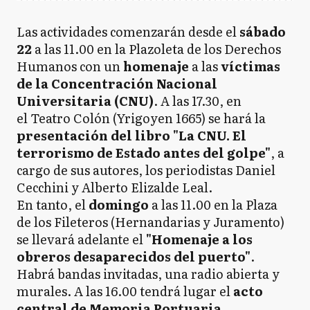
Las actividades comenzarán desde el
sábado
22
a las 11.00 en la Plazoleta de los Derechos
Humanos con un
homenaje
a las
víctimas
de la Concentración Nacional
Universitaria (CNU)
. A las 17.30, en
el Teatro Colón (Yrigoyen 1665) se hará la
presentación del libro "La CNU. El
terrorismo de Estado antes del golpe"
, a
cargo de sus autores, los periodistas Daniel
Cecchini y Alberto Elizalde Leal.
En tanto, el
domingo
a las 11.00 en la Plaza
de los Fileteros (Hernandarias y Juramento)
se llevará adelante el
"Homenaje a los
obreros desaparecidos del puerto"
.
Habrá bandas invitadas, una radio abierta y
murales. A las 16.00 tendrá lugar el
acto
central de Memoria Portuaria
.