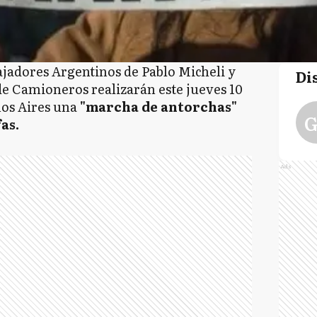
ajadores Argentinos de Pablo Micheli y
Di
de Camioneros realizarán este jueves 10
nos Aires una
"marcha de antorchas"
G
as.
Ads