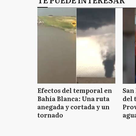
Efectos del temporal en
San 
Bahía Blanca: Una ruta
del 
anegada y cortada y un
Prov
tornado
agua
tie