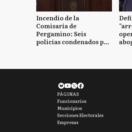
Incendio de la
Defi
Comisaría de
"arr
Pergamino: Seis
oper
policías condenados por
abo
la muerte de los siete
D'Al
detenidos
PÁGINAS
Funcionarios
Municipios
Secciones Electorales
Empresas