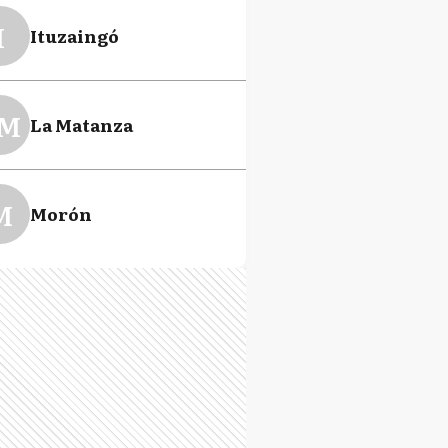
I
Ituzaingó
M
La Matanza
M
Morón