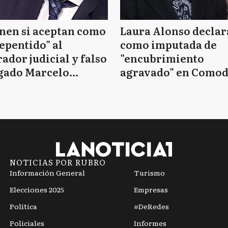
nen si aceptan como
Laura Alonso declar
epentido" al
como imputada de
ador judicial y falso
"encubrimiento
gado Marcelo
agravado" en Como
essio
Py
NOTICIAS POR RUBRO
Información General
Turismo
Elecciones 2025
Empresas
Política
#DeRedes
Policiales
Informes