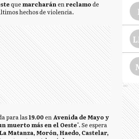
este
que
marcharán
en
reclamo
de
 últimos hechos de violencia.
L
Ads
da para las
19.00
en
Avenida de Mayo y
un muerto más en el Oeste
". Se espera
 La Matanza, Morón, Haedo, Castelar,