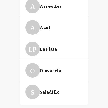
A
Arrecifes
A
Azul
LP
La Plata
O
Olavarría
S
Saladillo