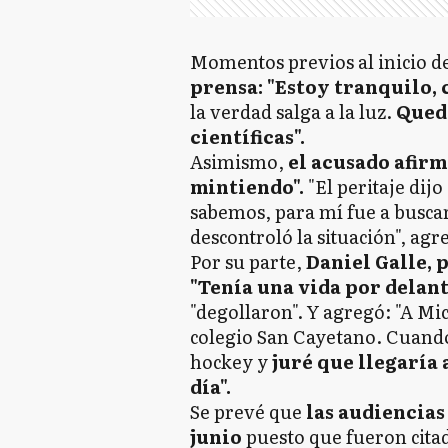
Momentos previos al inicio de
prensa: "Estoy tranquilo, 
la verdad salga a la luz.
Quedó
científicas".
Asimismo,
el acusado afirm
mintiendo".
"El peritaje dij
sabemos, para mí fue a buscar 
descontroló la situación", agr
Por su parte,
Daniel Galle, 
"Tenía una vida por delant
"degollaron". Y agregó: "A Mic
colegio San Cayetano. Cuando l
hockey y
juré que llegaría 
día".
Se prevé que
las audiencias
junio
puesto que fueron citad