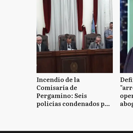
Incendio de la
Defi
Comisaría de
"arr
Pergamino: Seis
oper
policías condenados por
abo
la muerte de los siete
D'Al
detenidos