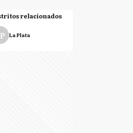
stritos relacionados
P
La Plata