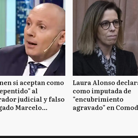
nen si aceptan como
Laura Alonso declar
epentido" al
como imputada de
ador judicial y falso
"encubrimiento
gado Marcelo
agravado" en Como
essio
Py