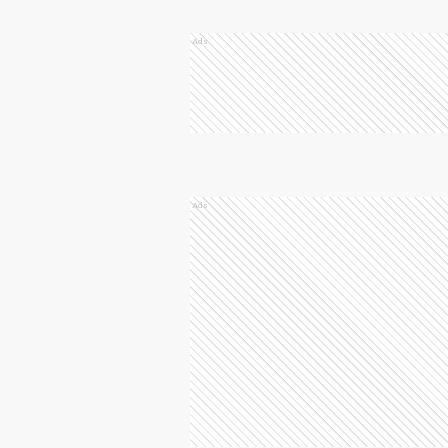
Ads
Ads