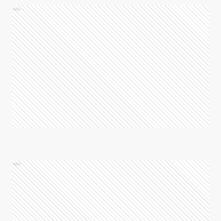
Ads
Ads