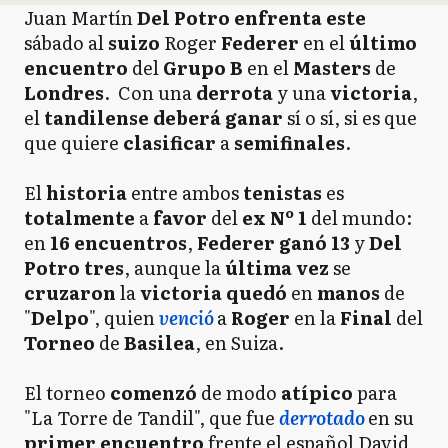
Juan Martín
Del Potro enfrenta este
sábado
al
suizo
Roger
Federer
en el
último
encuentro
del
Grupo B
en el
Masters
de
Londres
. Con una
derrota
y una
victoria
,
el
tandilense deberá ganar
sí o sí, si es que
que quiere
clasificar
a
semifinales
.
El
historia
entre ambos
tenistas
es
totalmente
a
favor
del
ex Nº 1
del mundo:
en
16 encuentros
,
Federer ganó 13
y
Del
Potro tres
, aunque la
última vez
se
cruzaron
la
victoria quedó
en
manos
de
"
Delpo
", quien
venció
a
Roger
en la
Final
del
Torneo
de
Basilea
, en Suiza.
El torneo
comenzó
de modo
atípico
para
"La Torre de Tandil", que fue
derrotado
en su
primer encuentro
frente el español David