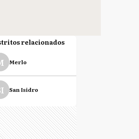
stritos relacionados
M
Merlo
I
San Isidro