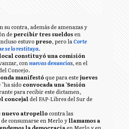
n su contra, además de amenazas y
ión de
percibir tres sueldos
en
incluso estuvo
preso
, pero la
Corte
 se lo restituya.
 local constituyó una comisión
vanzar, con
nuevas denuncia
s, en el
del Concejo.
onda manifestó
que para este
jueves
0
"ha sido
convocada una 'Sesión
rante para recibir este dictamen,
el concejal
del FAP-Libres del Sur de
 nuevo atropello
contra las
to de consumarse en Merlo y
llamamos a
efendemos la democracia
en Merlo y en