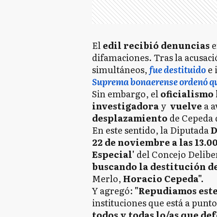
El
edil recibió denuncias
e
difamaciones. Tras la acusac
simultáneos,
fue destituido
e 
Suprema bonaerense ordenó que
Sin embargo, el
oficialismo
investigadora
y
vuelve
a a
desplazamiento
de Cepeda 
En este sentido, la Diputada
D
22 de noviembre a las 13.0
Especial'
del Concejo Delibe
buscando la destitución d
Merlo,
Horacio Cepeda".
Y agregó:
"Repudiamos este
instituciones que está a pun
todos y todas lo/as que d