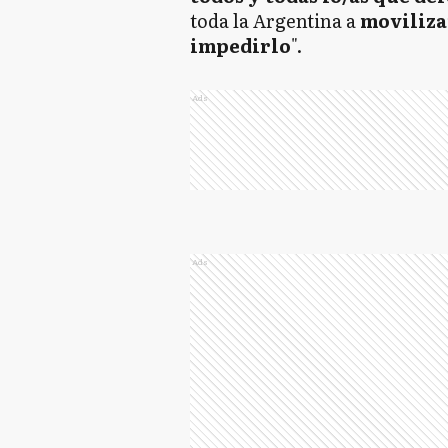
toda la Argentina a
moviliza
impedirlo
".
Ads
Ads