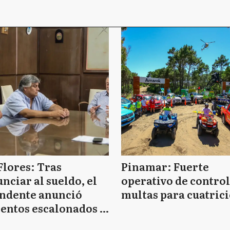
Flores: Tras
Pinamar: Fuerte
nciar al sueldo, el
operativo de control
endente anunció
multas para cuatrici
entos escalonados y
 de bono sin fecha