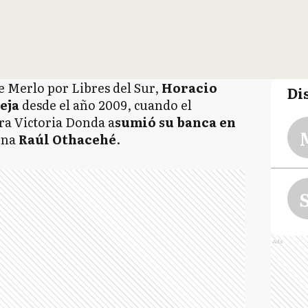
e Merlo por Libres del Sur,
Horacio
Di
eja
desde el año 2009, cuando el
era Victoria Donda a
sumió su banca en
iona
Raúl Othacehé
.
S
Ads