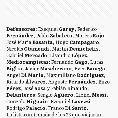
Defensores
: Ezequiel
Garay
, Federico
Fernández
, Pablo
Zabaleta
, Marcos
Rojo
,
José María
Basanta
, Hugo
Campagaro
,
Nicolás
Otamendi
, Martín
Demichelis
,
Gabriel
Mercado
, Lisandro
López
.
Mediocampistas
: Fernando
Gago
, Lucas
Biglia
, Javier
Mascherano
, Ever
Banega
,
Angel
Di María
, Maximiliano
Rodríguez
,
Ricardo
Álvarez
, Augusto
Fernández
, Enzo
Pérez
, José
Sosa
y Fabián Rin
a
udo.
Delanteros
: Sergio
Agüero
, Lionel
Messi
,
Gonzalo
Higuaín
, Ezequiel
Lavezzi
,
Rodrigo
Palacio
, Franco
Di Santo
.
La lista confirmada de los 23 que viajarán