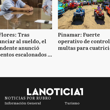
Flores: Tras
Pinamar: Fuerte
nciar al sueldo, el
operativo de control
endente anunció
multas para cuatrici
entos escalonados y
 de bono sin fecha
NOTICIAS POR RUBRO
Información General
Turismo