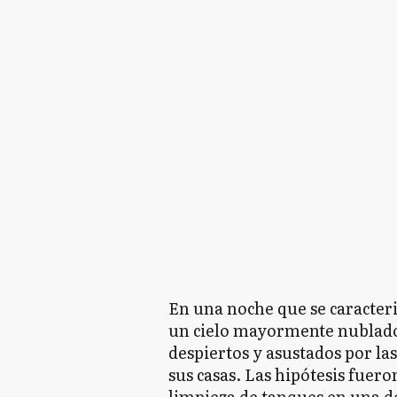
En una noche que se caracter
un cielo mayormente nublado,
despiertos y asustados por la
sus casas. Las hipótesis fue
limpieza de tanques en una de