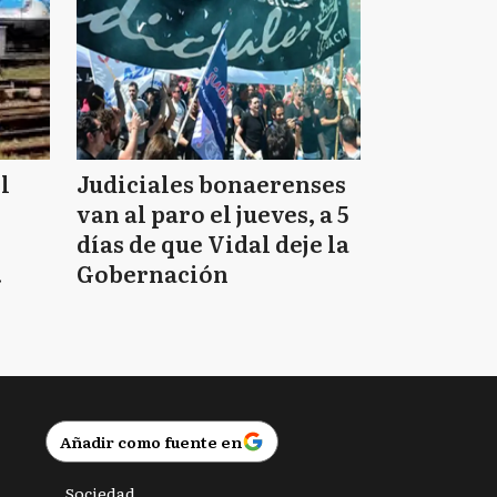
l
Judiciales bonaerenses
van al paro el jueves, a 5
días de que Vidal deje la
Gobernación
Añadir como fuente en
Sociedad