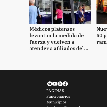
Médicos platenses
Nuev
levantan la medida de
60 p
fuerza y vuelven a
ram
atender a afiliados del
IOMA
PÁGINAS
Funcionarios
Municipios