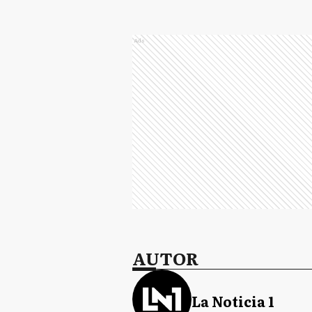
Ads
AUTOR
La Noticia 1