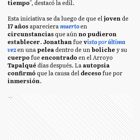
tiempo
", destacó la edil.
Esta iniciativa se da luego de que el
joven
de
17 años
apareciera
muerto
en
circunstancias
que aún
no pudieron
establecer
.
Jonathan
fue
v
isto
por
última
vez
en una
pelea
dentro de un
boliche
y su
cuerpo
fue
encontrado
en el Arroyo
Tapalqué
días después. La
autopsia
confirmó
que la causa del
deceso
fue por
inmersión
.
Ads