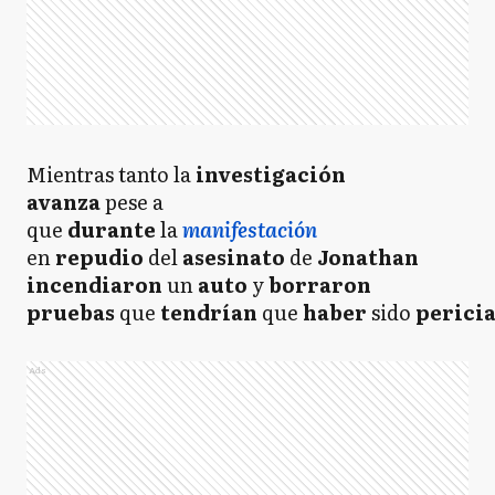
Mientras tanto la
investigación
avanza
pese a
que
durante
la
manifestación
en
repudio
del
asesinato
de
Jonathan
incendiaron
un
auto
y
borraron
pruebas
que
tendrían
que
haber
sido
perici
Ads