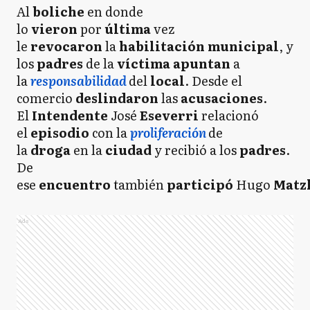
Al
boliche
en donde
lo
vieron
por
última
vez
le
revocaron
la
habilitación municipal
, y
los
padres
de la
víctima apuntan
a
la
responsabilidad
del
local
. Desde el
comercio
deslindaron
las
acusaciones
.
El
Intendente
José
Eseverri
relacionó
el
episodio
con la
proliferación
de
la
droga
en la
ciudad
y recibió a los
padres
.
De
ese
encuentro
también
participó
Hugo
Matz
Ads