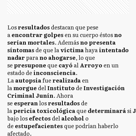
Los
resultados
destacan que pese
a
encontrar
golpes
en su cuerpo éstos
no
serían mortales
. Además
no presenta
síntomas
de que la
víctima
haya
intentado
nadar
para
no ahogarse
, lo que
se
presupone
que
cayó
al
Arroyo
en un
estado de
inconsciencia
.
La
autopsia
fue
realizada
en
la
morgue
del
Instituto
de
Investigación
Criminal Junín
. Ahora
se
esperan
los
resultados
de
la
pericia
toxicológica
que
determinará
si
bajo los
efectos
del
alcohol
o
de
estupefacientes
que podrían haberlo
afectado.