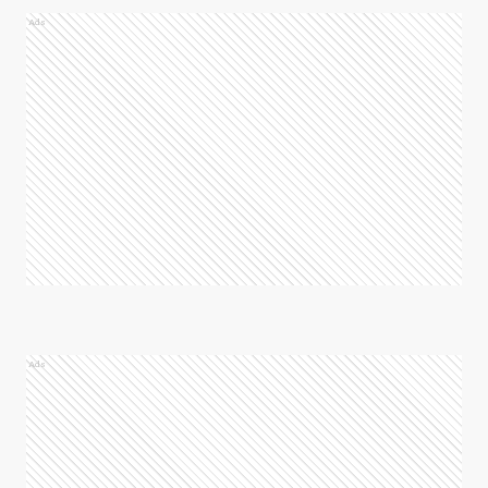
Ads
Ads