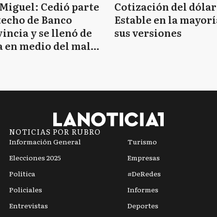
Miguel: Cedió parte
Cotización del dólar
techo de Banco
Estable en la mayorí
incia y se llenó de
sus versiones
 en medio del mal
mpo
NOTICIAS POR RUBRO
Información General
Turismo
Elecciones 2025
Empresas
Política
#DeRedes
Policiales
Informes
Entrevistas
Deportes