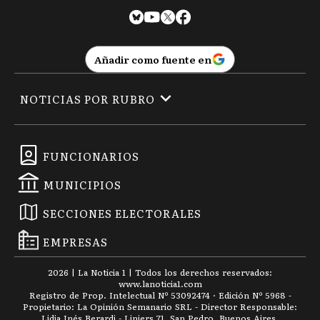
Añadir como fuente en
NOTICIAS POR RUBRO
FUNCIONARIOS
MUNICIPIOS
SECCIONES ELECTORALES
EMPRESAS
2026
|
La Noticia 1
| Todos los derechos reservados:
www.
lanoticia1.com
Registro de Prop. Intelectual Nº 53092474 · Edición Nº
5968
-
Propietario: La Opinión Semanario SRL - Director Responsable:
Lidia Inés Berardi - Liniers 71, San Pedro, Buenos Aires.