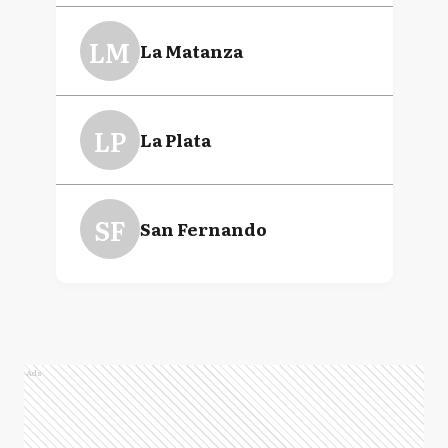
LM
La Matanza
LP
La Plata
SF
San Fernando
Ads