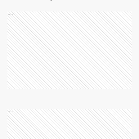
Ads
Ads