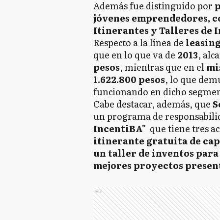
Además fue distinguido por
p
jóvenes emprendedores, c
Itinerantes y Talleres de 
Respecto a la línea de
leasing
que en lo que va de
2013
, alc
pesos
, mientras que en el
mis
1.622.800 pesos
, lo que dem
funcionando en dicho segmen
Cabe destacar, además, que
S
un programa de responsabilid
IncentiBA"
que tiene tres a
itinerante gratuita de ca
un taller de inventos par
mejores proyectos present
Ads