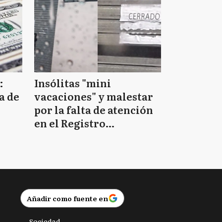
:
Insólitas "mini
a de
vacaciones" y malestar
por la falta de atención
en el Registro
Provincial de las
Personas
Añadir como fuente en
Sociedad