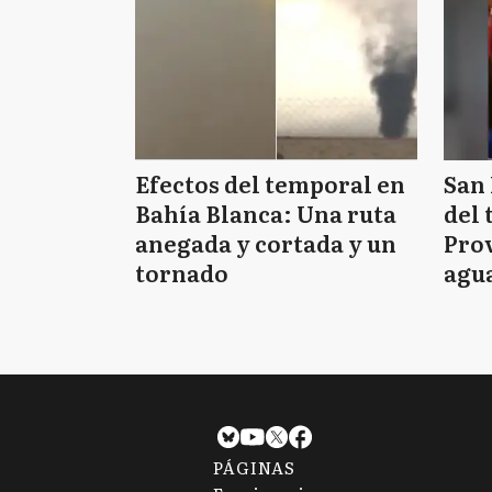
Efectos del temporal en
San 
Bahía Blanca: Una ruta
del 
anegada y cortada y un
Prov
tornado
agua
tie
PÁGINAS