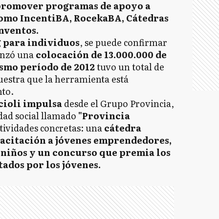
romover programas de apoyo a
omo IncentiBA, RocekaBA, Cátedras
Inventos.
 para individuos
, se puede confirmar
anzó una
colocación de 13.000.000 de
mo período de 2012
tuvo un total de
uestra que la herramienta está
to.
cioli impulsa
desde el Grupo Provincia,
ad social llamado
"Provincia
ctividades concretas: una
cátedra
pacitación a jóvenes emprendedores,
a niños y un concurso que premia los
ados por los jóvenes.