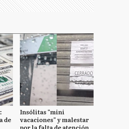
:
Insólitas "mini
a de
vacaciones" y malestar
por la falta de atención