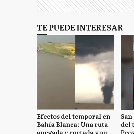
TE PUEDE INTERESAR
Efectos del temporal en
San 
Bahía Blanca: Una ruta
del 
anegada y cortada y un
Prov