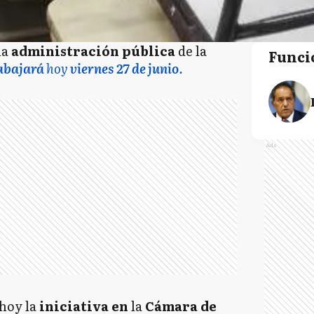
la
administración pública
de la
Funci
abajará
hoy
viernes 27 de junio
.
Ads
 hoy la
iniciativa
en
la
Cámara de