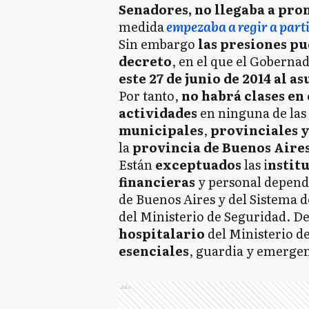
Senadores, no llegaba a pro
medida
empezaba a regir a parti
Sin embargo
las presiones p
decreto
, en el que el Goberna
este 27 de junio de 2014 al as
Por tanto,
no habrá clases en
actividades
en ninguna de las
municipales
,
provinciales y
la
provincia de Buenos Aires
Están
exceptuados
las i
nstit
financieras
y personal dependi
de Buenos Aires y del Sistema 
del Ministerio de Seguridad. D
hospitalario
del Ministerio de
esenciales
, guardia y emergen
Ads