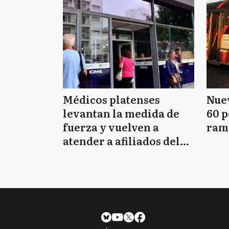
Médicos platenses
Nuev
levantan la medida de
60 p
fuerza y vuelven a
ram
atender a afiliados del
IOMA