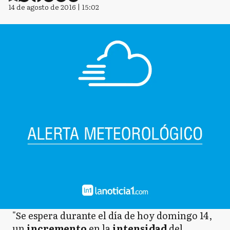
14 de agosto de 2016 | 15:02
"Se espera durante el día de hoy domingo 14,
un
incremento
en la
intensidad
del