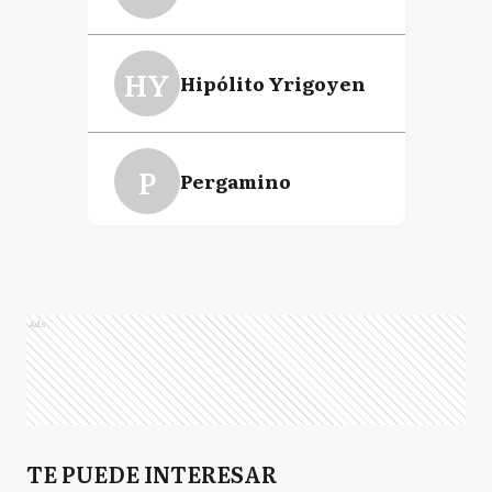
HY
Hipólito Yrigoyen
P
Pergamino
R
Ramallo
Ads
S
Saladillo
TE PUEDE INTERESAR