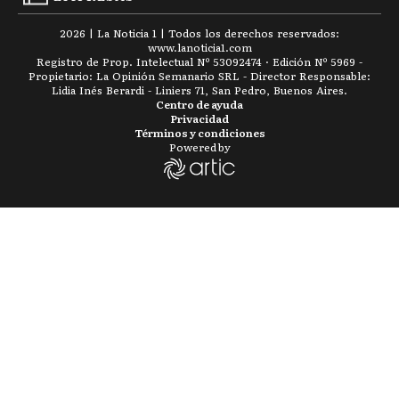
2026
|
La Noticia 1
| Todos los derechos reservados:
www.
lanoticia1.com
Registro de Prop. Intelectual Nº 53092474 · Edición Nº
5969
-
Propietario: La Opinión Semanario SRL - Director Responsable:
Lidia Inés Berardi - Liniers 71, San Pedro, Buenos Aires.
Centro de ayuda
Privacidad
Términos y condiciones
Powered by