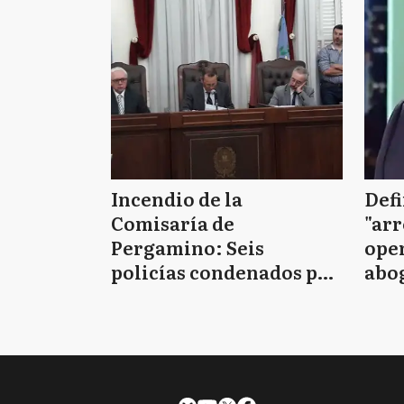
Incendio de la
Defi
Comisaría de
"arr
Pergamino: Seis
oper
policías condenados por
abo
la muerte de los siete
D'Al
detenidos