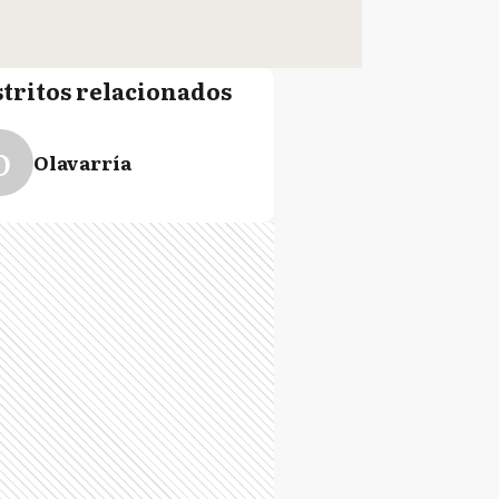
stritos relacionados
O
Olavarría