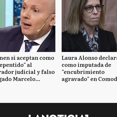
nen si aceptan como
Laura Alonso declar
epentido" al
como imputada de
ador judicial y falso
"encubrimiento
gado Marcelo
agravado" en Como
essio
Py