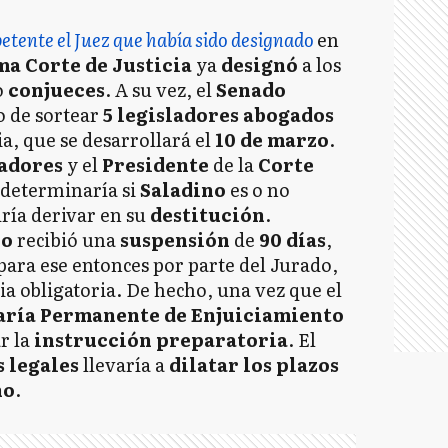
etente el Juez que había sido designado
en
ma
Corte de Justicia
ya
designó
a los
o
conjueces
. A su vez, el
Senado
o de sortear
5 legisladores abogados
a, que se desarrollará el
10 de marzo
.
ladores
y el
Presidente
de la
Corte
determinaría si
Saladino
es o no
ría derivar en su
destitución
.
no
recibió una
suspensión
de
90 días
,
ara ese entonces por parte del Jurado,
cia obligatoria. De hecho, una vez que el
aría Permanente de Enjuiciamiento
r la
instrucción preparatoria
. El
s legales
llevaría a
dilatar los plazos
ño
.