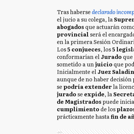
Tras haberse
declarado incomp
el jucio a su colega, la
Supre
abogados
que actuarán com
provincial
será el encargad
en la primera Sesión Ordinari
Los
5 conjueces
, los
5 legis
conformarían el
Jurado
que 
sometido a un
juicio
que pod
Inicialmente el
Juez Saladi
aunque de no haber decisión p
se
podría extender
la licen
jurado
se
expide
, la
Secret
de Magistrados
puede inicia
cumplimiento
de los
plazo
prácticamente hasta
fin de a
Ads