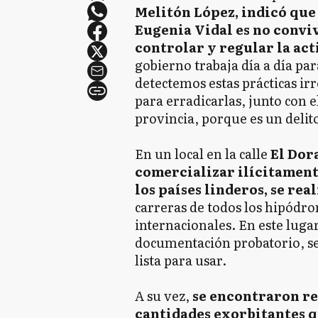
Melitón López, indicó que
Eugenia Vidal es no conviv
controlar y regular la act
gobierno trabaja día a día pa
detectemos estas prácticas ir
para erradicarlas, junto con e
provincia, porque es un delit
En un local en la calle
El Dora
comercializar ilícitamente
los países linderos, se rea
carreras de todos los hipódr
internacionales. En este luga
documentación probatorio, se
lista para usar.
A su vez,
se encontraron re
cantidades exorbitantes q