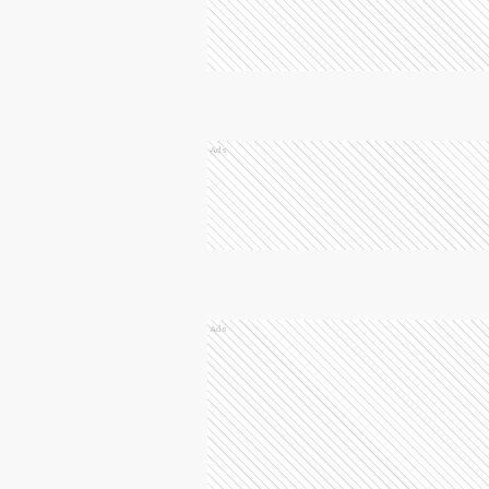
Ads
Ads