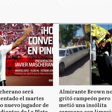
cherano será
Almirante Brown n
entado el martes
gritó campeón pero
o nuevo jugador de
metió una insólita
diantes de La Plata
caravana con limusi