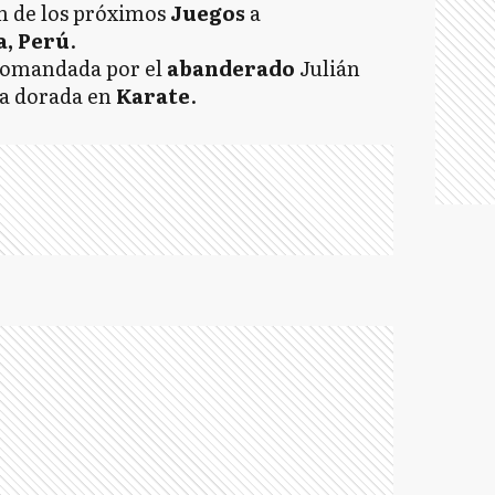
ón de los próximos
Juegos
a
, Perú
.
comandada por el
abanderado
Julián
la dorada en
Karate
.