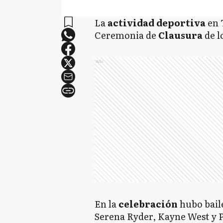
La
actividad deportiva
en 
Ceremonia de
Clausura
de l
Ads
En la
celebración
hubo bail
Serena Ryder, Kayne West y Pit