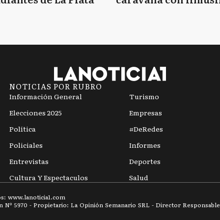
y travestis
NOTICIAS POR RUBRO
Información General
Turismo
Elecciones 2025
Empresas
Política
#DeRedes
Policiales
Informes
Entrevistas
Deportes
Cultura Y Espectaculos
Salud
os: www.
lanoticia1.com
ón Nº
5970
- Propietario: La Opinión Semanario SRL - Director Responsable: