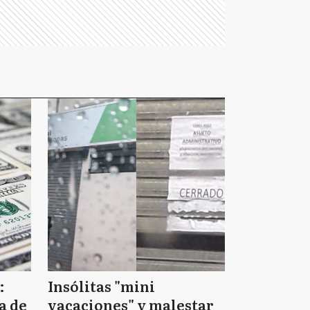
:
Insólitas "mini
a de
vacaciones" y malestar