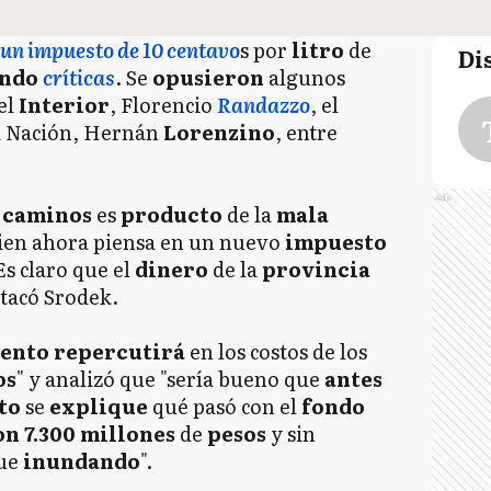
un impuesto de 10 centavo
s por
litro
de
Di
ndo
críticas
. Se
opusieron
algunos
el
Interior
, Florencio
Randazzo
, el
a Nación, Hernán
Lorenzino
, entre
Ads
y
caminos
es
producto
de la
mala
ien ahora piensa en un nuevo
impuesto
Es claro que el
dinero
de la
provincia
stacó Srodek.
ento repercutirá
en los costos de los
os
" y analizó que "sería bueno que
antes
to
se
explique
qué pasó con el
fondo
n 7.300 millones
de
pesos
y sin
gue
inundando
".