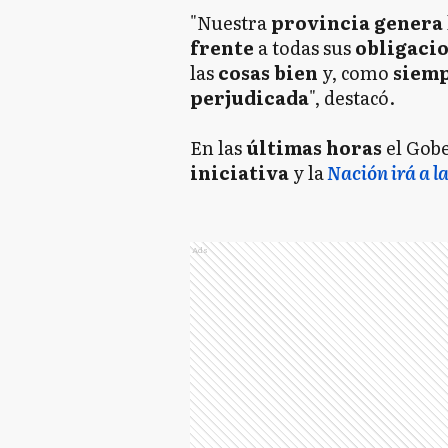
"Nuestra
provincia genera
frente
a todas sus
obligaci
las
cosas
bien
y, como
siem
perjudicada
", destacó.
En las
últimas horas
el Gob
iniciativa
y la
Nación irá a l
Ads