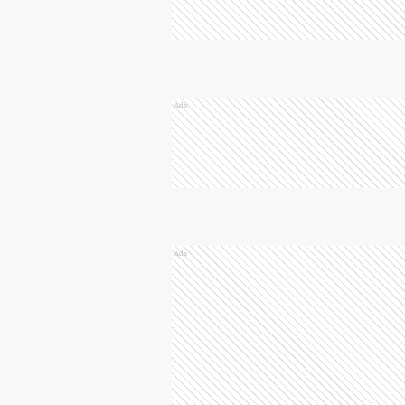
Ads
Ads