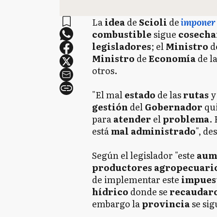
La
idea
de
Scioli
de
imponer 
combustible
sigue
cosecha
legisladores
; el
Ministro
d
Ministro
de
Economía
de l
otros.
"El mal
estado
de las
rutas
gestión
del
Gobernador
qu
para
atender
el
problema
. 
está
mal
administrado
", de
Según el legislador "este
aum
productores agropecuari
de implementar este
impues
hídrico
donde se
recaudaro
embargo la
provincia
se si