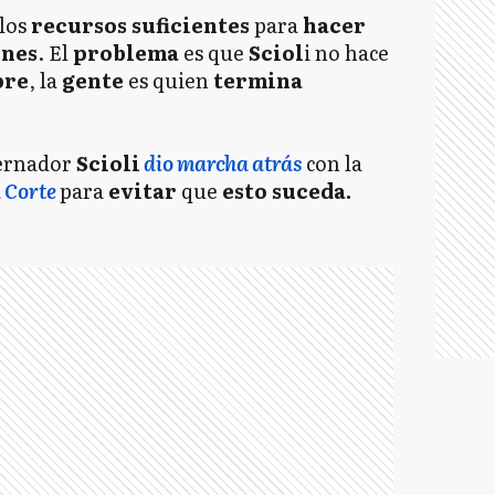
los
recursos suficientes
para
hacer
ones
. El
problema
es que
Sciol
i no hace
pre
, la
gente
es quien
termina
ernador
Scioli
dio marcha atrás
con la
a Corte
para
evitar
que
esto suceda.