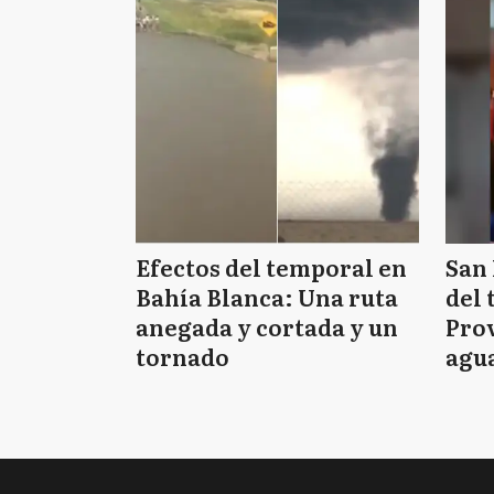
Efectos del temporal en
San 
Bahía Blanca: Una ruta
del 
anegada y cortada y un
Prov
tornado
agua
tie