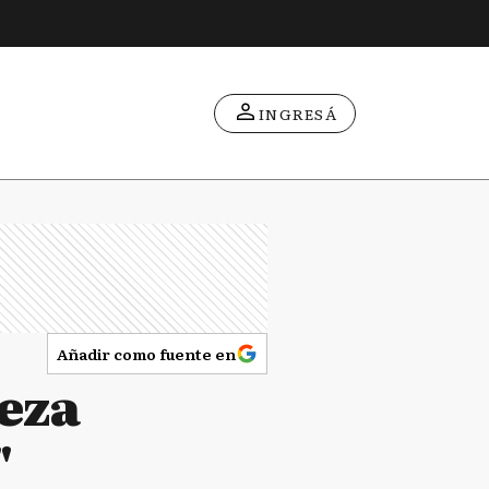
INGRESÁ
Añadir como fuente en
reza
"