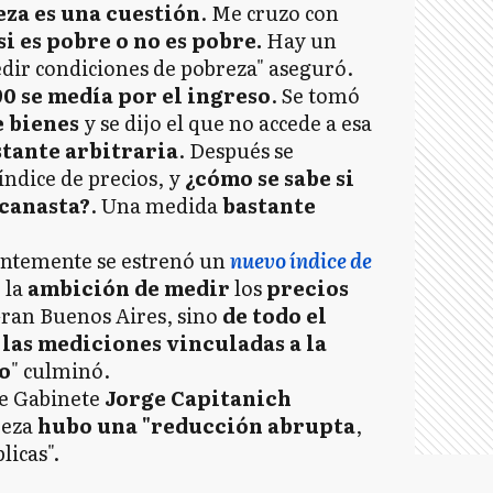
za es una cuestión
. Me cruzo con
 si es pobre o no es pobre.
Hay un
ir condiciones de pobreza" aseguró.
90 se medía por el ingreso
. Se tomó
e bienes
y se dijo el que no accede a esa
tante arbitraria
. Después se
ndice de precios, y
¿cómo se sabe si
 canasta?
. Una medida
bastante
ientemente se estrenó un
nuevo índice de
 la
ambición de medir
los
precios
 Gran Buenos Aires, sino
de todo el
las mediciones vinculadas a la
o
" culminó.
de Gabinete
Jorge Capitanich
reza
hubo una "reducción abrupta
,
licas".