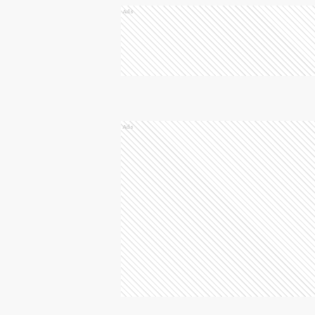
Ads
Ads